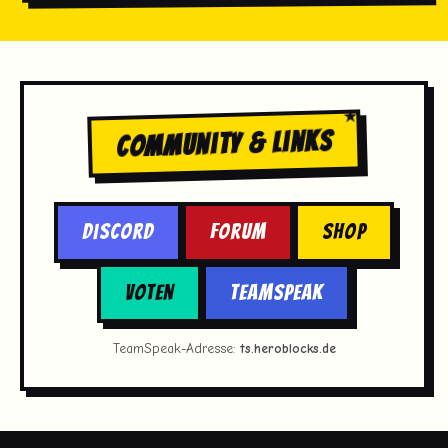
Community & Links
Discord
Forum
Shop
Voten
TeamSpeak
TeamSpeak-Adresse:
ts.heroblocks.de