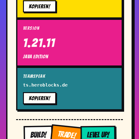
Kopieren!
Version
1.21.11
Java Edition
TeamSpeak
ts.heroblocks.de
Kopieren!
TRADE!
BUILD!
LEVEL UP!