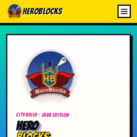
HeroBlocks
Menü
Citybuild · Java Edition
HERO